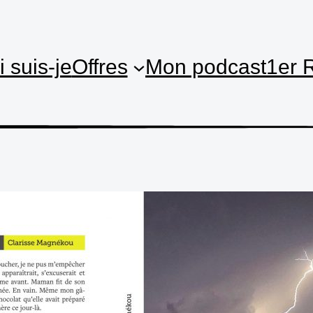
 suis-je
Offres
Mon podcast
1er 