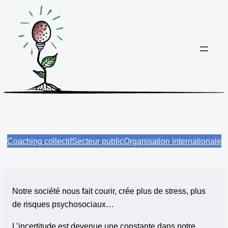
Aller
au
contenu
Coaching collectif
Secteur public
Organisation internationale
Notre société nous fait courir, crée plus de stress, plus
de risques psychosociaux…
L’incertitude est devenue une constante dans notre